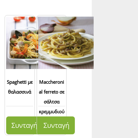
Spaghetti με
Maccheroni
θαλασσινά
al ferreto σε
σάλτσα
κρεμμυδιού
Συνταγή
Συνταγή