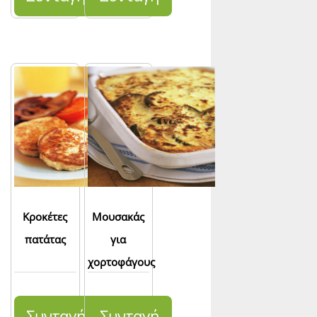
Κροκέτες
Μουσακάς
πατάτας
για
χορτοφάγους
Συνταγή
Συνταγή