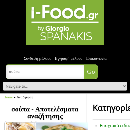
Σύνδεση μέλους
Εγγραφή μέλους
Επικοινωνία
Home
▸ Αναζήτηση
Κατηγορί
σούπα - Αποτελέσματα
αναζήτησης
Εποχιακά ειδι