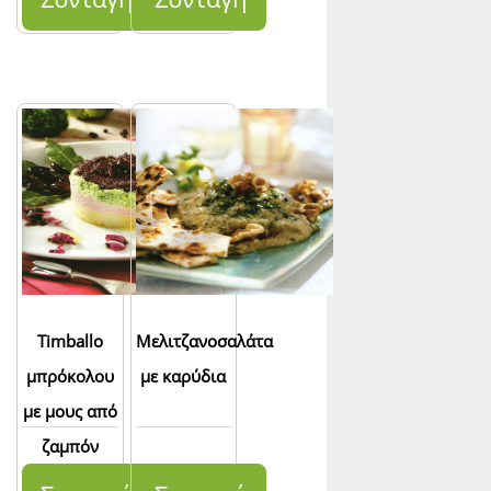
Timballo
Μελιτζανοσαλάτα
μπρόκολου
με καρύδια
με μους από
ζαμπόν