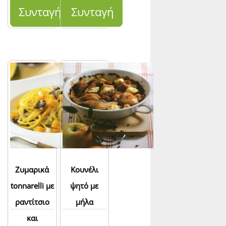
κουκουνάρι
Συνταγή
Συνταγή
Ζυμαρικά
Κουνέλι
tonnarelli με
ψητό με
ραντίτσιο
μήλα
και