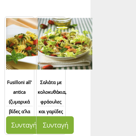
Fusilloni all'
Σαλάτα με
antica
κολοκυθάκια,
(ζυμαρικά
φράουλες
βίδες α'λα
και γαρίδες
παλαιά)
Συνταγή
Συνταγή