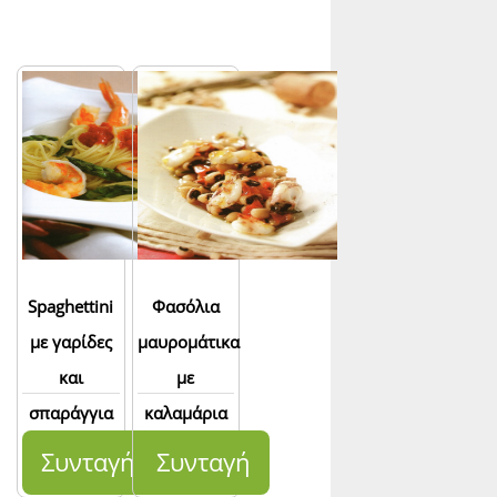
Spaghettini
Φασόλια
με γαρίδες
μαυρομάτικα
και
με
σπαράγγια
καλαμάρια
Συνταγή
Συνταγή