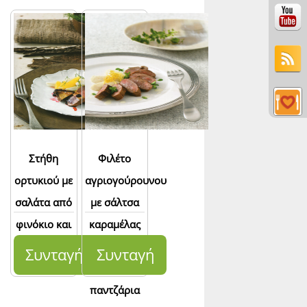
Στήθη
Φιλέτο
ορτυκιού με
αγριογούρουνου
σαλάτα από
με σάλτσα
φινόκιο και
καραμέλας
πορτοκάλι
και πουρέ
Συνταγή
Συνταγή
από λευκά
παντζάρια