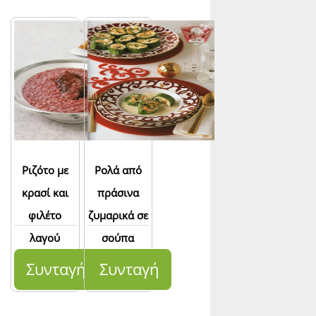
Ριζότο με
Ρολά από
κρασί και
πράσινα
φιλέτο
ζυμαρικά σε
λαγού
σούπα
κοτόπουλου
Συνταγή
Συνταγή
βελουτέ