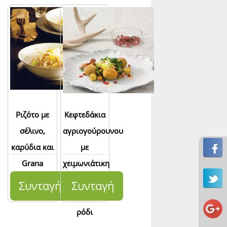
Ριζότο με
Κεφτεδάκια
σέλινο,
αγριογούρουνου
καρύδια και
με
Grana
χειμωνιάτικη
Padano
σαλάτα,
Συνταγή
Συνταγή
κάστανα και
ρόδι