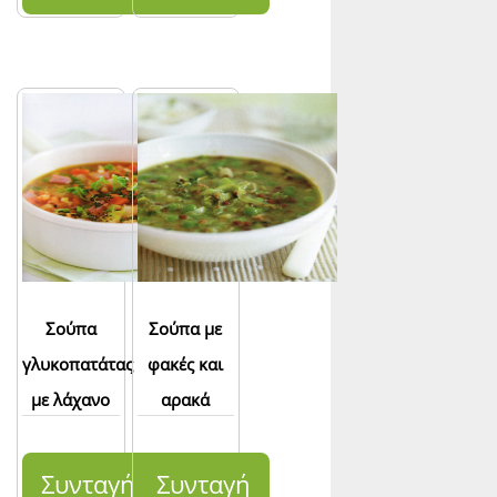
Σούπα
Σούπα με
γλυκοπατάτας
φακές και
με λάχανο
αρακά
Συνταγή
Συνταγή