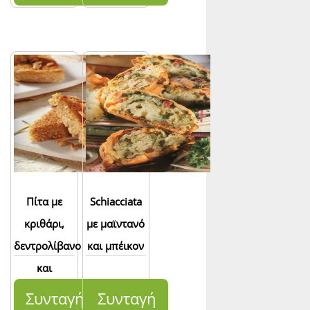
Πίτα με
Schiacciata
κριθάρι,
με μαϊντανό
δεντρολίβανο
και μπέικον
και
κουκουνάρι
Συνταγή
Συνταγή