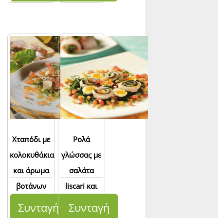
Χταπόδι με
Ρολά
κολοκυθάκια
γλώσσας με
και άρωμα
σαλάτα
βοτάνων
liscari και
αυγά
Συνταγή
Συνταγή
ορτυκιού