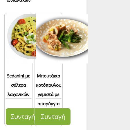
αλλαντικών
Sedanini με
Μπουτάκια
σάλτσα
κοτόπουλου
λαχανικών
γεμιστά με
σπαράγγια
Συνταγή
Συνταγή