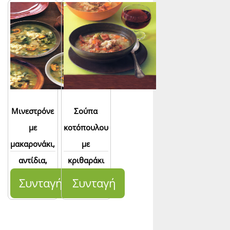
Μινεστρόνε
Σούπα
με
κοτόπουλου
μακαρονάκι,
με
αντίδια,
κριθαράκι
μπρόκολο
Συνταγή
Συνταγή
και μύδια