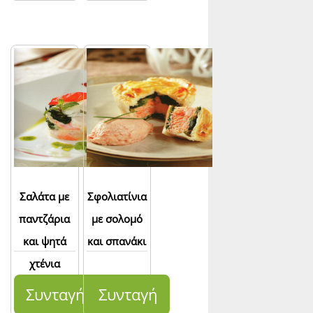
Σαλάτα με
Σφολιατίνια
παντζάρια
με σολομό
και ψητά
και σπανάκι
χτένια
Συνταγή
Συνταγή