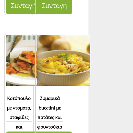
λουκάνικα
Συνταγή
Συνταγή
Κοτόπουλο
Ζυμαρικά
με ντομάτα,
bucatini με
σταφίδες
πατάτες και
και
φουντούκια