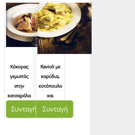
Κόκορας
Ravioli με
γεμιστός
καρύδια,
στην
κοτόπουλο
κατσαρόλα
και
με ζωμό
χουρμάδες
Συνταγή
Συνταγή