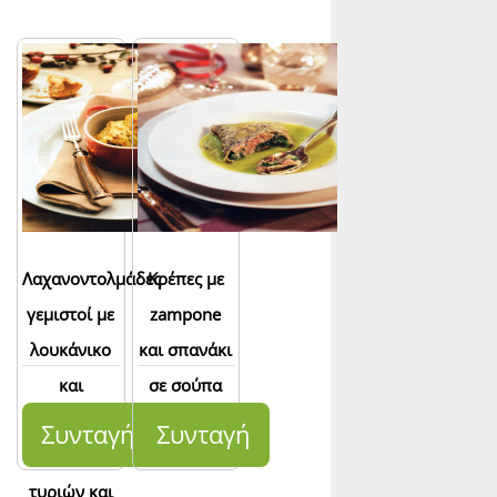
Λαχανοντολμάδες
Κρέπες με
γεμιστοί με
zampone
λουκάνικο
και σπανάκι
και
σε σούπα
κολοκύθα
λαχανικών
Συνταγή
Συνταγή
και σάλτσα
τυριών και