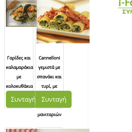
Γαρίδες και
Cannelloni
καλαμαράκια
γεμιστά με
με
σπανάκι και
κολοκυθάκια
τυρί, με
και άρωμα
σάλτσα κιμά
Συνταγή
Συνταγή
δυόσμου
και
μανιταριών