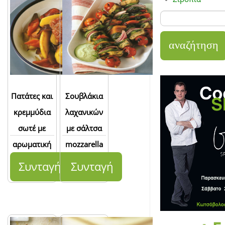
Πατάτες και
Σουβλάκια
κρεμμύδια
λαχανικών
σωτέ με
με σάλτσα
αρωματική
mozzarella
σάλτσα
Συνταγή
Συνταγή
ντομάτας