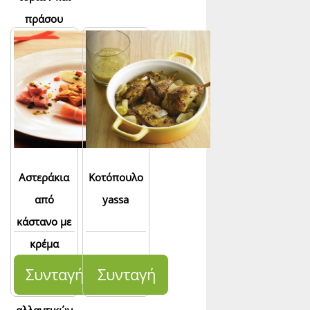
πράσου
Αστεράκια
Κοτόπουλο
από
yassa
κάστανο με
κρέμα
φινόκιο και
Συνταγή
Συνταγή
ποικιλία