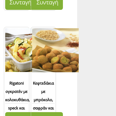
Συνταγή
Συνταγή
Rigatoni
Κεφτεδάκια
ογκρατέν με
με
κολοκυθάκια,
μπρόκολο,
speck και
σαφράν και