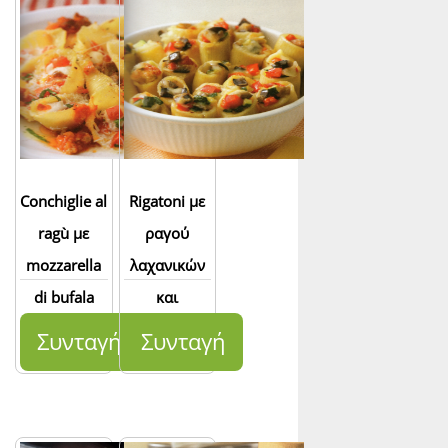
Conchiglie al
Rigatoni με
ragù με
ραγού
mozzarella
λαχανικών
di bufala
και
καπνιστό
Συνταγή
Συνταγή
τυρί