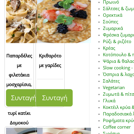
Πρωινό
Σάλτσες & ζωμ
Ορεκτικά
Σούπες
Ζυμαρικά
Φρέσκα ζυμαρ
Ρύζι & ριζότο
Κρέας
Κοτόπουλο & 
Παπαρδέλες
Κριθαρότο
Ψάρια & θαλα
με
με γαρίδες
Slow cooking -
Όσπρια & λαχ
φιλετάκια
Σαλάτες
μοσχαρίσια,
Vegetarian
μανιτάρια
Ζυμωτά & πίτ
Συνταγή
Συνταγή
Γλυκά
και σάλτσα
Κοκτέιλ κρύα 
τυρί κατίκι
Παραδοσιακά 
Ροφήματα κρύ
Δομοκού
Coffee corner
Σιρόπια