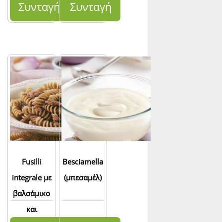
καπνιστό
τυρί cacio-
Συνταγή
Συνταγή
τυρί
cavallo
Fusilli
Besciamella
integrale με
(μπεσαμέλ)
βαλσάμικο
και