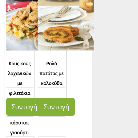
Κους κους
Ρολό
λαχανικών
πατάτας με
με
κολοκύθα
φιλετάκια
κοτόπουλου,
Συνταγή
Συνταγή
σάλτσα
κάρυ και
γιαούρτι