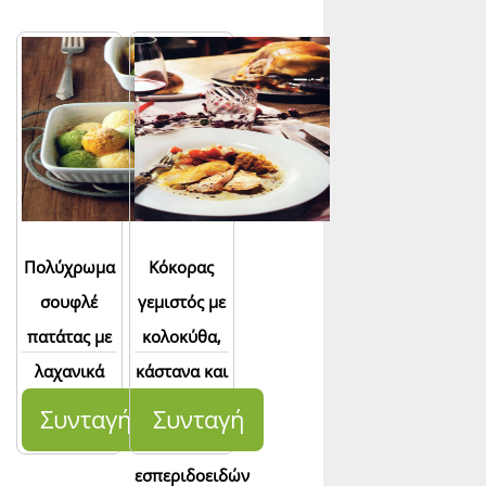
Πολύχρωμα
Κόκορας
σουφλέ
γεμιστός με
πατάτας με
κολοκύθα,
λαχανικά
κάστανα και
γλασαρισμένες
Συνταγή
Συνταγή
φλούδες
εσπεριδοειδών