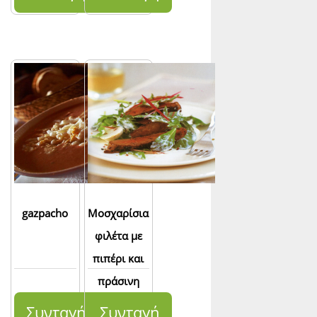
gazpacho
Μοσχαρίσια
φιλέτα με
πιπέρι και
πράσινη
σαλάτα
Συνταγή
Συνταγή