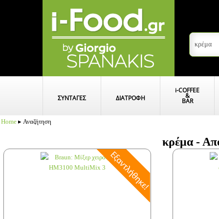
i
-COFFEE
&
ΣΥΝΤΑΓΕΣ
ΔΙΑΤΡΟΦΗ
BAR
Home
▸ Αναζήτηση
κρέμα - Απ