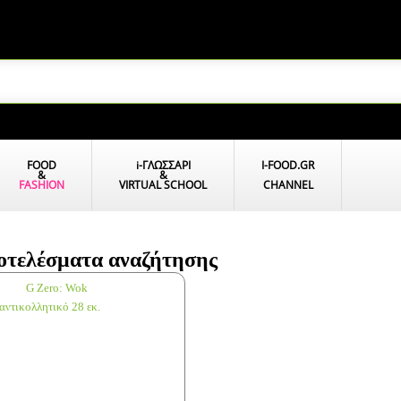
FOOD
i
-ΓΛΩΣΣΑΡΙ
I-FOOD.GR
&
&
FASHION
VIRTUAL SCHOOL
CHANNEL
οτελέσματα αναζήτησης