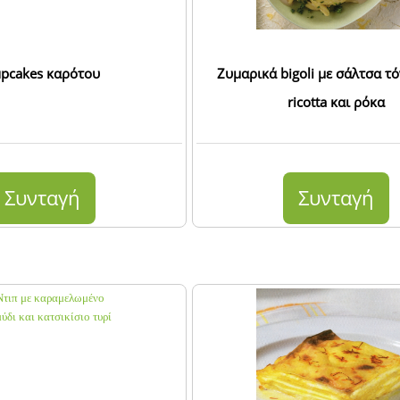
pcakes καρότου
Ζυμαρικά bigoli με σάλτσα τό
ricotta και ρόκα
Συνταγή
Συνταγή