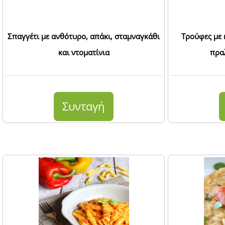
Σπαγγέτι με ανθότυρο, απάκι, σταμναγκάθι
Τρούφες με 
και ντοματίνια
πρα
Συνταγή