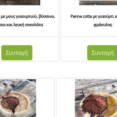
 με μους γιαουρτιού, βύσσινο,
Panna cotta με γιαούρτι 
σια και λευκή σοκολάτα
φράουλας
Συνταγή
Συνταγή