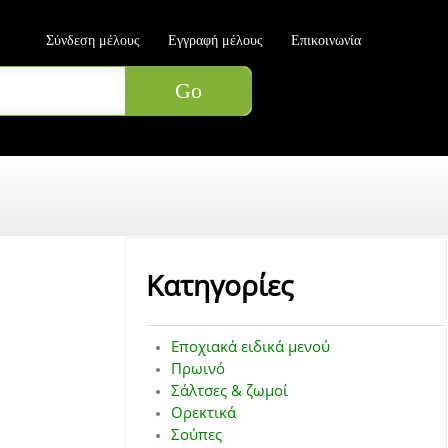
Σύνδεση μέλους
Εγγραφή μέλους
Επικοινωνία
Κατηγορίες
Εποχιακά ειδικά μενού
Πρωινό
Σάλτσες & ζωμοί
Ορεκτικά
Σούπες