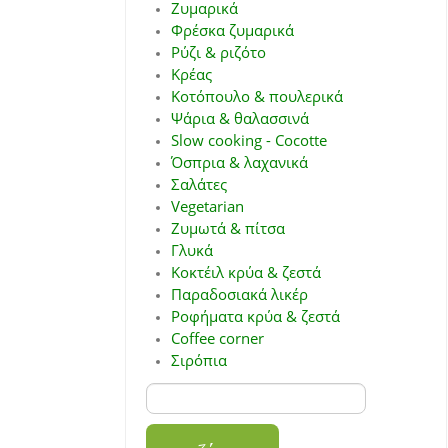
Ζυμαρικά
Φρέσκα ζυμαρικά
Ρύζι & ριζότο
Κρέας
Κοτόπουλο & πουλερικά
Ψάρια & θαλασσινά
Slow cooking - Cocotte
Όσπρια & λαχανικά
Σαλάτες
Vegetarian
Ζυμωτά & πίτσα
Γλυκά
Κοκτέιλ κρύα & ζεστά
Παραδοσιακά λικέρ
Ροφήματα κρύα & ζεστά
Coffee corner
Σιρόπια