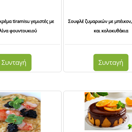
κρέμα tiramisu γεμιστές με
Σουφλέ ζυμαρικών με μπέικον,
λίνα φουντουκιού
και κολοκυθάκια
Συνταγή
Συνταγή