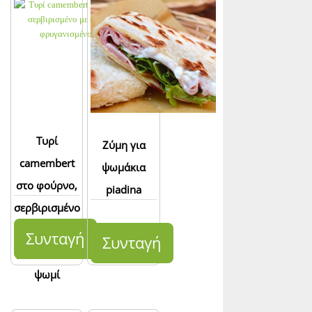
Τυρί
Ζύμη για
camembert
ψωμάκια
στο φούρνο,
piadina
σερβιρισμένο
με speck και
Συνταγή
Συνταγή
φρυγανισμένο
ψωμί