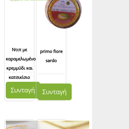
Ντιπ με
primo fiore
καραμελωμένο
sardo
κρεμμύδι και
κατσικίσιο
τυρί
Συνταγή
Συνταγή