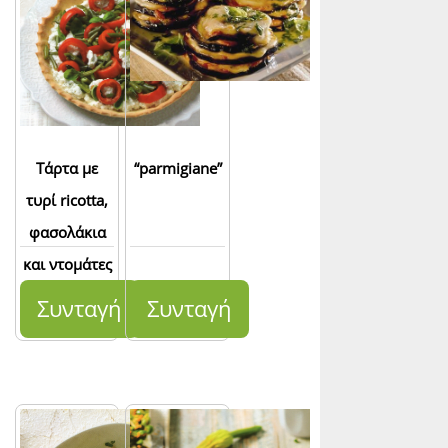
Τάρτα με
“parmigiane”
τυρί ricotta,
φασολάκια
και ντομάτες
Συνταγή
Συνταγή