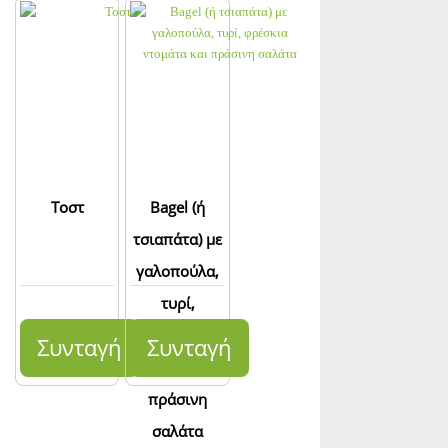
Τοστ
Bagel (ή
τσιαπάτα) με
γαλοπούλα,
τυρί,
φρέσκια
Συνταγή
Συνταγή
ντομάτα και
πράσινη
σαλάτα