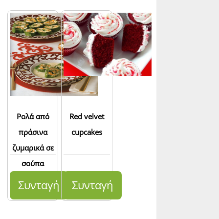
Ρολά από
Red velvet
πράσινα
cupcakes
ζυμαρικά σε
σούπα
κοτόπουλου
Συνταγή
Συνταγή
βελουτέ