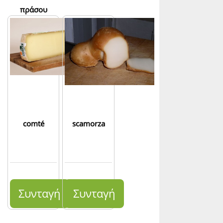
πράσου
comté
scamorza
Συνταγή
Συνταγή