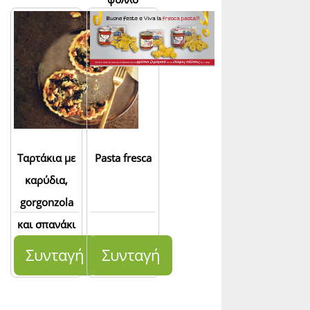
σφολιάτας
Ταρτάκια με
Pasta fresca
καρύδια,
gorgonzola
και σπανάκι
Συνταγή
Συνταγή