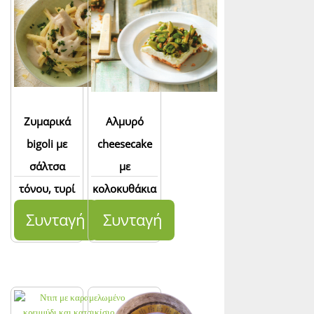
Ζυμαρικά
Αλμυρό
bigoli με
cheesecake
σάλτσα
με
τόνου, τυρί
κολοκυθάκια
ricotta και
και ελιές
Συνταγή
Συνταγή
ρόκα