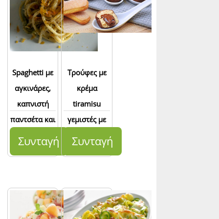
Spaghetti με
Τρούφες με
αγκινάρες,
κρέμα
καπνιστή
tiramisu
παντσέτα και
γεμιστές με
πεκορινο
πραλίνα
Συνταγή
Συνταγή
φουντουκιού