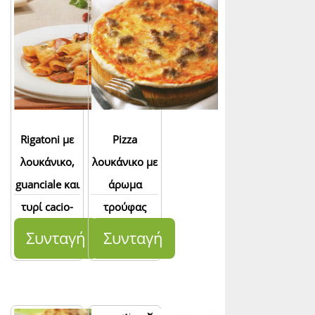
Rigatoni με
Pizza
λουκάνικο,
λουκάνικο με
guanciale και
άρωμα
τυρί cacio-
τρούφας
cavallo
Συνταγή
Συνταγή