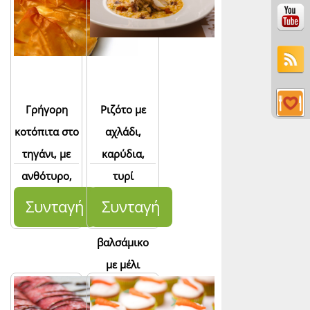
Γρήγορη
Ριζότο με
κοτόπιτα στο
αχλάδι,
τηγάνι, με
καρύδια,
ανθότυρο,
τυρί
regato και
gorgonzola
Συνταγή
Συνταγή
μανιτάρια
και
βαλσάμικο
με μέλι