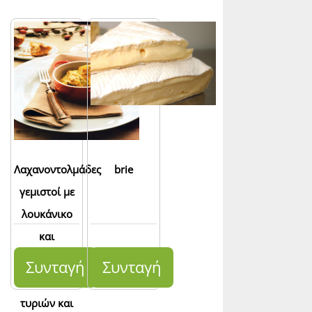
Λαχανοντολμάδες
brie
γεμιστοί με
λουκάνικο
και
κολοκύθα
Συνταγή
Συνταγή
και σάλτσα
τυριών και