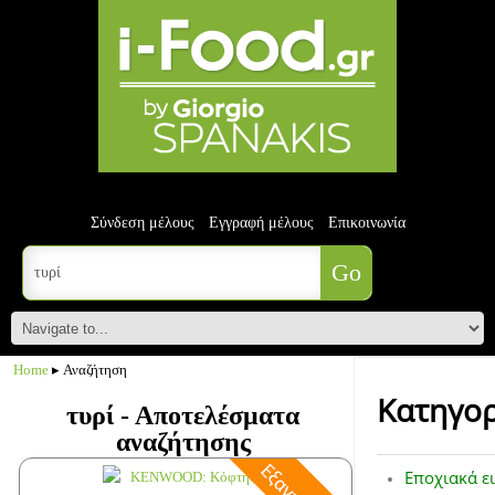
Σύνδεση μέλους
Εγγραφή μέλους
Επικοινωνία
Home
▸ Αναζήτηση
Κατηγορ
τυρί - Αποτελέσματα
αναζήτησης
Εποχιακά ε