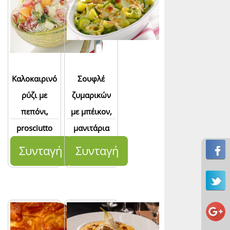
Καλοκαιρινό
Σουφλέ
ρύζι με
ζυμαρικών
πεπόνι,
με μπέικον,
prosciutto
μανιτάρια
και γραβιέρα
και
Συνταγή
Συνταγή
κολοκυθάκια