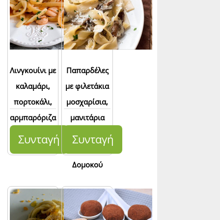
Λινγκουίνι με
Παπαρδέλες
καλαμάρι,
με φιλετάκια
πορτοκάλι,
μοσχαρίσια,
αρμπαρόριζα
μανιτάρια
και φυστίκι
και σάλτσα
Συνταγή
Συνταγή
αιγίνης
τυρί κατίκι
Δομοκού