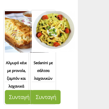
Αλμυρό κέικ
Sedanini με
με provola,
σάλτσα
ζαμπόν και
λαχανικών
λαχανικά
Συνταγή
Συνταγή