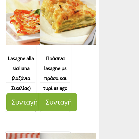
Lasagne alla
Πράσινα
siciliana
lasagne με
(λαζάνια
πράσα και
Σικελίας)
τυρί asiago
Συνταγή
Συνταγή