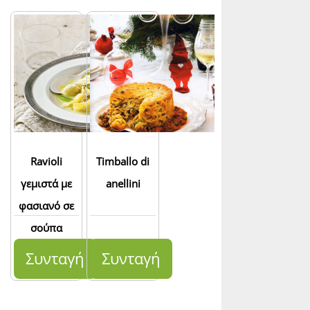
Ravioli
Timballo di
γεμιστά με
anellini
φασιανό σε
σούπα
σταφυλιών
Συνταγή
Συνταγή