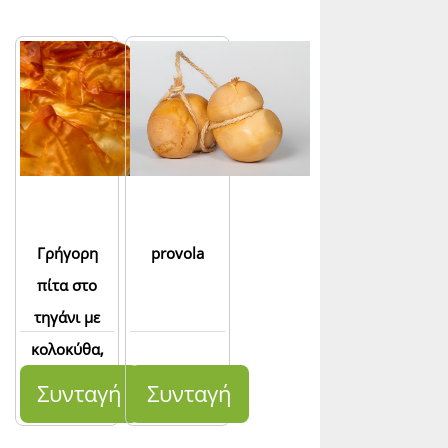
Γρήγορη
provola
πίτα στο
τηγάνι με
κολοκύθα,
σπανάκι και
Συνταγή
Συνταγή
φέτα