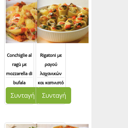
Conchiglie al
Rigatoni με
ragù με
ραγού
mozzarella di
λαχανικών
bufala
και καπνιστό
τυρί
Συνταγή
Συνταγή