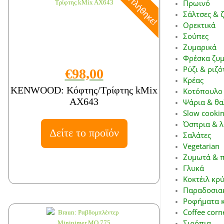
Πρωινό
Σάλτσες & 
Ορεκτικά
Σούπες
Ζυμαρικά
Φρέσκα ζυμ
Ρύζι & ριζό
€98,00
Κρέας
KENWOOD: Κόφτης/Τρίφτης kMix
Κοτόπουλο 
AX643
Ψάρια & θα
Slow cookin
Όσπρια & λ
Δείτε το προϊόν
Σαλάτες
Vegetarian
Ζυμωτά & π
Γλυκά
Κοκτέιλ κρ
Παραδοσιακ
Ροφήματα κ
Coffee corn
Σιρόπια