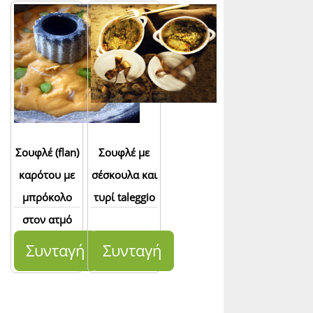
Σουφλέ (flan)
Σουφλέ με
καρότου με
σέσκουλα και
μπρόκολο
τυρί taleggio
στον ατμό
και
Συνταγή
Συνταγή
κοτόπουλο