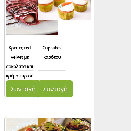
Κρέπες red
Cupcakes
velvet με
καρότου
σοκολάτα και
κρέμα τυριού
Συνταγή
Συνταγή