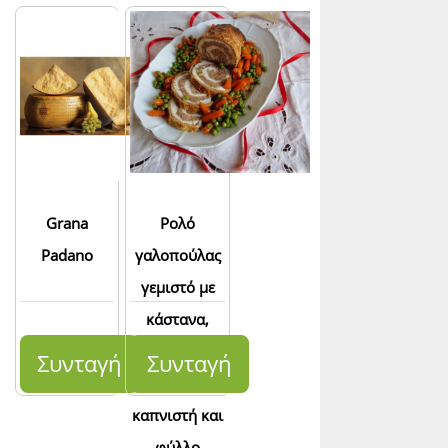
Grana
Ρολό
Padano
γαλοπούλας
γεμιστό με
κάστανα,
τυλιγμένο με
Συνταγή
Συνταγή
pancetta
καπνιστή και
φύλλο